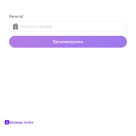
Регистр
*
Үргэлжлүүлэх
Заавар татах