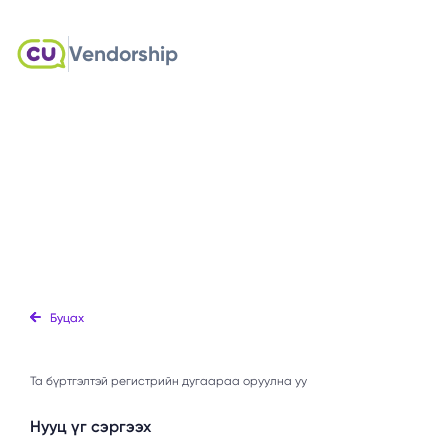
Vendorship
Буцах
Та бүртгэлтэй регистрийн дугаараа оруулна уу
Нууц үг сэргээх